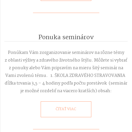
Ponuka seminárov
2019-
01-
Ponúkam Vám zorganizovanie seminárov na rôzne témy
23
z oblasti výživy a zdravého životného štýlu. Môžete si vybrať
z ponuky alebo Vám pripravím na mieru šitý seminár na
Vami zvolenú tému. 1. ŠKOLA ZDRAVÉHO STRAVOVANIA
dĺžka trvania 3,5 – 4 hodiny podľa počtu prestávok (seminár
je možné rozdeliť na viacero kratších) obsah:
ČÍTAŤ VIAC