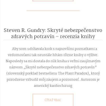
Steven R. Gundry: Skryté nebezpečenstvo
zdravých potravín – recenzia knihy
2020-
03-
Aby som udržiavala krok s najnovšími poznatkami a
25
vedomosťami tak neustále hltám rôzne knihy o výžive.
Naposledy sa mi dostala do rúk kniha s veľmi zaujímavým
názvom „Skryté nebezpečenstvo zdravých potravín“
(slovenský preklad bestselleru The Plant Paradox), ktorý
prirodzene vzbudil môj záujem a pozornosť. Autorom je
americký kardiochirurg
ČÍTAŤ VIAC