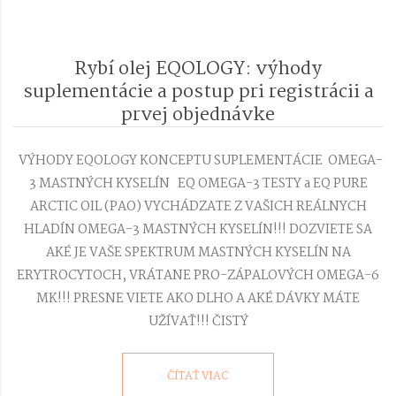
Rybí olej EQOLOGY: výhody
suplementácie a postup pri registrácii a
prvej objednávke
2021-
01-
VÝHODY EQOLOGY KONCEPTU SUPLEMENTÁCIE OMEGA-
05
3 MASTNÝCH KYSELÍN EQ OMEGA-3 TESTY a EQ PURE
ARCTIC OIL (PAO) VYCHÁDZATE Z VAŠICH REÁLNYCH
HLADÍN OMEGA-3 MASTNÝCH KYSELÍN!!! DOZVIETE SA
AKÉ JE VAŠE SPEKTRUM MASTNÝCH KYSELÍN NA
ERYTROCYTOCH, VRÁTANE PRO-ZÁPALOVÝCH OMEGA-6
MK!!! PRESNE VIETE AKO DLHO A AKÉ DÁVKY MÁTE
UŽÍVAŤ!!! ČISTÝ
ČÍTAŤ VIAC