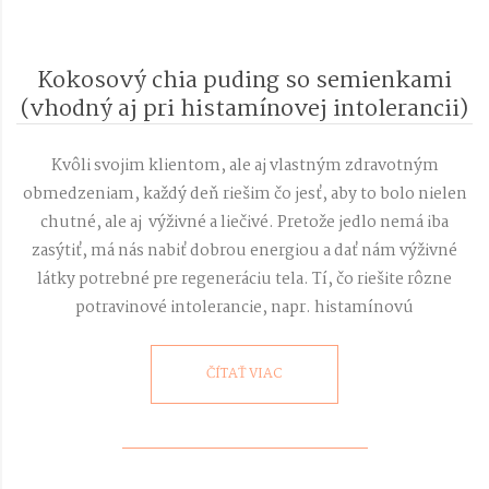
Kokosový chia puding so semienkami
(vhodný aj pri histamínovej intolerancii)
2018-
05-
Kvôli svojim klientom, ale aj vlastným zdravotným
08
obmedzeniam, každý deň riešim čo jesť, aby to bolo nielen
chutné, ale aj výživné a liečivé. Pretože jedlo nemá iba
zasýtiť, má nás nabiť dobrou energiou a dať nám výživné
látky potrebné pre regeneráciu tela. Tí, čo riešite rôzne
potravinové intolerancie, napr. histamínovú
ČÍTAŤ VIAC