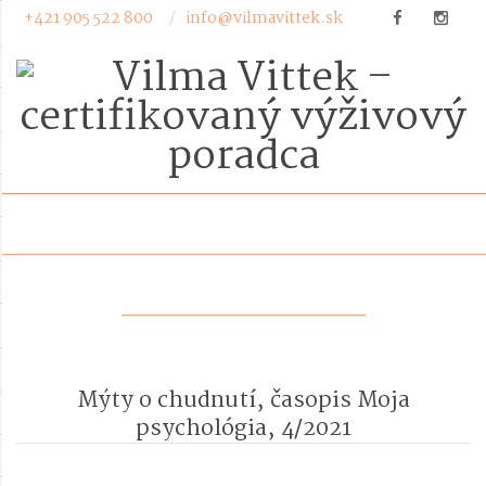
Skip
+421 905 522 800
info@vilmavittek.sk
to
content
S
e
c
o
n
d
a
Mýty o chudnutí, časopis Moja
r
y
psychológia, 4/2021
N
2021-
a
04-