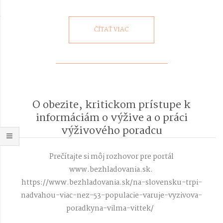
v
04
i
g
ČÍTAŤ VIAC
a
t
i
o
n
M
e
O obezite, kritickom prístupe k
n
informáciám o výžive a o práci
u
výživového poradcu
2021-
03-
Prečítajte si môj rozhovor pre portál
15
www.bezhladovania.sk.
https://www.bezhladovania.sk/na-slovensku-trpi-
nadvahou-viac-nez-53-populacie-varuje-vyzivova-
poradkyna-vilma-vittek/