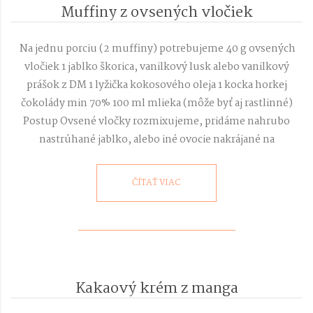
Muffiny z ovsených vločiek
2018-
02-
Na jednu porciu (2 muffiny) potrebujeme 40 g ovsených
04
vločiek 1 jablko škorica, vanilkový lusk alebo vanilkový
prášok z DM 1 lyžička kokosového oleja 1 kocka horkej
čokolády min 70% 100 ml mlieka (môže byť aj rastlinné)
Postup Ovsené vločky rozmixujeme, pridáme nahrubo
nastrúhané jablko, alebo iné ovocie nakrájané na
ČÍTAŤ VIAC
Kakaový krém z manga
2018-